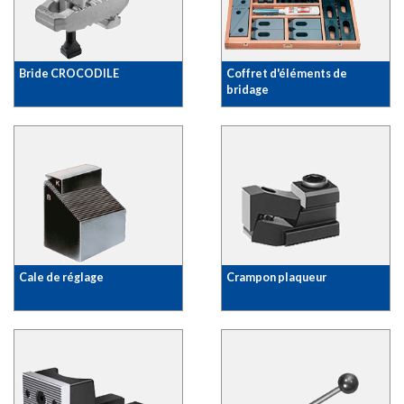
Bride CROCODILE
Coffret d'éléments de
bridage
Cale de réglage
Crampon plaqueur