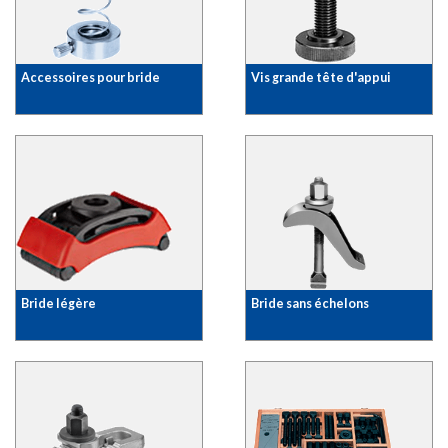
Accessoires pour bride
Vis grande tête d'appui
Bride légère
Bride sans échelons