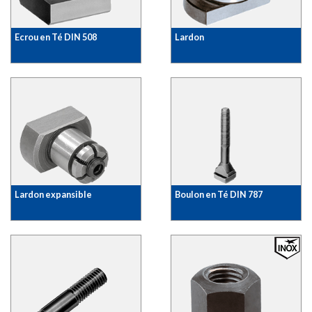
Ecrou en Té DIN 508
Lardon
Lardon expansible
Boulon en Té DIN 787