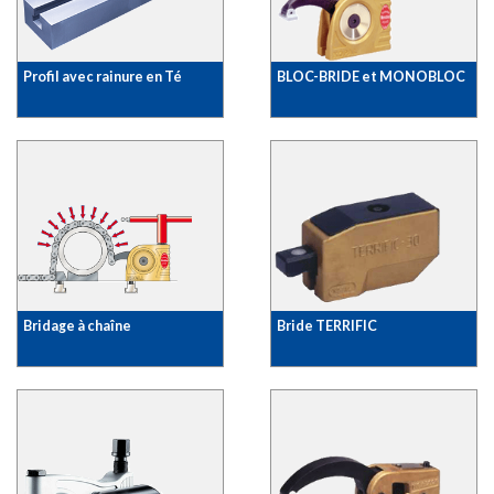
Profil avec rainure en Té
BLOC-BRIDE et MONOBLOC
Bridage à chaîne
Bride TERRIFIC