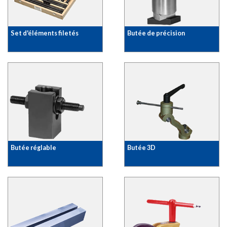
Set d'éléments filetés
Butée de précision
Butée réglable
Butée 3D