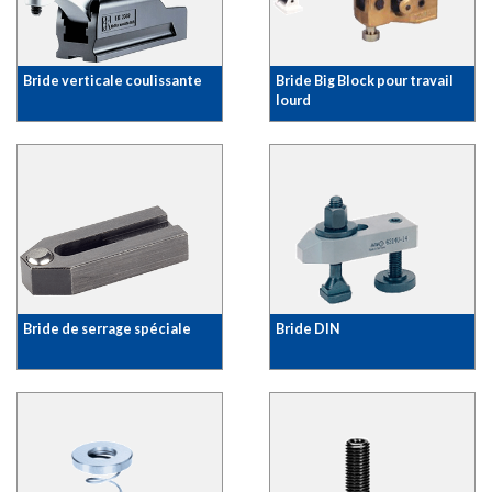
Bride verticale coulissante
Bride Big Block pour travail
lourd
Bride de serrage spéciale
Bride DIN