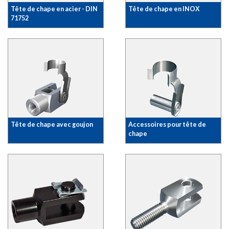
Tête de chape en acier - DIN
Tête de chape en INOX
71752
Tête de chape avec goujon
Accessoires pour tête de
chape