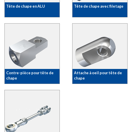
Tête de chape en ALU
Tête de chape avec filetage
Contre-pièce pour tête de
Attache à oeil pour tête de
chape
chape