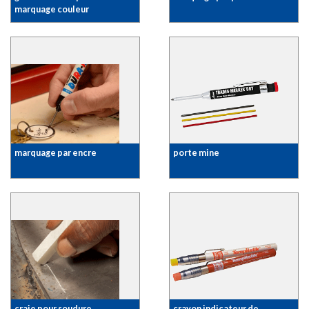
marquage couleur
marquage par encre
porte mine
craie pour soudure
crayon indicateur de