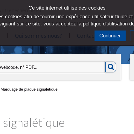
Ce site internet utilise des cookies
 votre recherche en
ées, éclairage industriel et autres composants de machin
s cookies afin de fournir une expérience utilisateur fluide et
viguant sur ce site, vous acceptez la politique d'utilisation 
Qui sommes nous?
Contact
Continuer
Marquage de plaque signalétique
signalétique