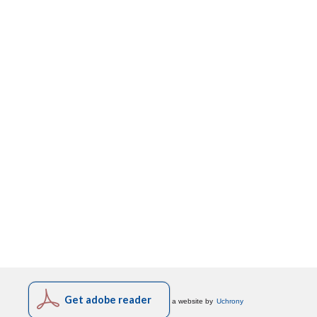
Get adobe reader
a website by
Uchrony