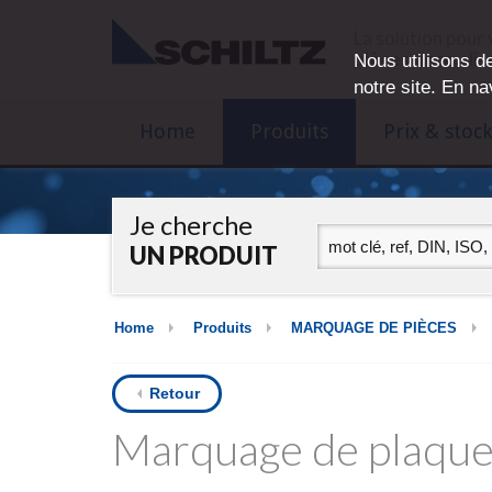
La solution pour
pièces normalis
Nous utilisons de
notre site. En na
Home
Produits
Prix & stock
Je cherche
UN PRODUIT
Home
Produits
MARQUAGE DE PIÈCES
Retour
Marquage de plaque 