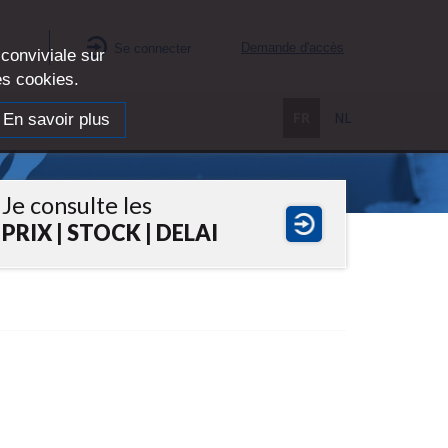
Demande d'accès
Se connecter
es
 conviviale sur
des cookies.
En savoir plus
FR
NL
Je consulte les
PRIX | STOCK | DELAI