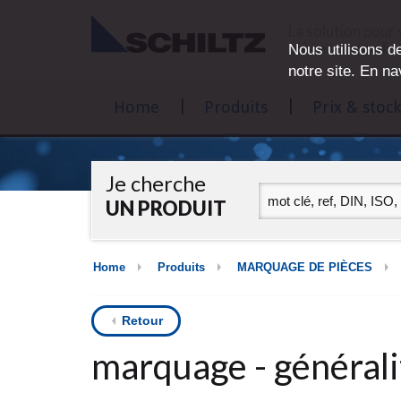
La solution pour
pièces normalis
Nous utilisons de
notre site. En na
Home
Produits
Prix & stock
Je cherche
UN PRODUIT
Home
Produits
MARQUAGE DE PIÈCES
Retour
marquage - générali