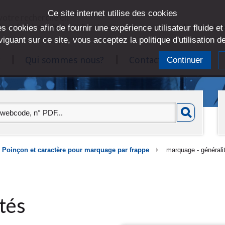
Ce site internet utilise des cookies
 votre recherche en
ées, éclairage industriel et autres composants de machin
s cookies afin de fournir une expérience utilisateur fluide et
viguant sur ce site, vous acceptez la politique d'utilisation 
Qui sommes nous?
Contact
Continuer
Poinçon et caractère pour marquage par frappe
marquage - générali
tés