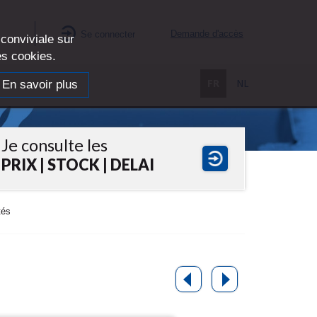
Demande d'accès
Se connecter
es
 conviviale sur
des cookies.
En savoir plus
FR
NL
Je consulte les
PRIX | STOCK | DELAI
tés