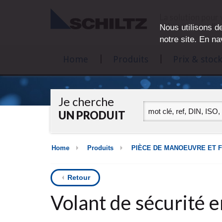
La solution pour
pièces normalis
Nous utilisons de
notre site. En na
Home
Produits
Prix & stock
Je cherche
UN PRODUIT
Home
Produits
PIÈCE DE MANOEUVRE ET 
Retour
Volant de sécurité e