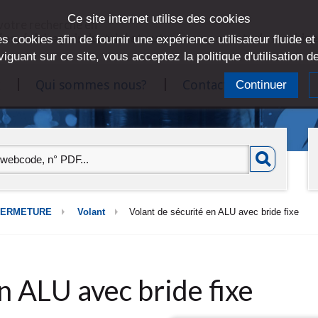
Ce site internet utilise des cookies
 votre recherche en
ées, éclairage industriel et autres composants de machin
s cookies afin de fournir une expérience utilisateur fluide et
viguant sur ce site, vous acceptez la politique d'utilisation 
Qui sommes nous?
Contact
Continuer
FERMETURE
Volant
Volant de sécurité en ALU avec bride fixe
n ALU avec bride fixe