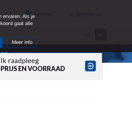
>> Registratie <<
Aanmelden
 ervaren. Als je
kkoord gaat alle
FR
NL
Meer info
Ik raadpleeg
PRIJS EN VOORRAAD