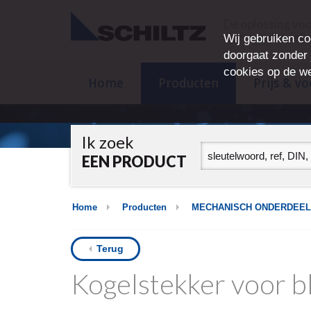
De oplossing vo
normonderdelen,
Wij gebruiken co
doorgaat zonder j
cookies op de we
Home
Producten
Prijs & v
Ik zoek
EEN PRODUCT
Home
Producten
MECHANISCH ONDERDEEL
Terug
Kogelstekker voor b