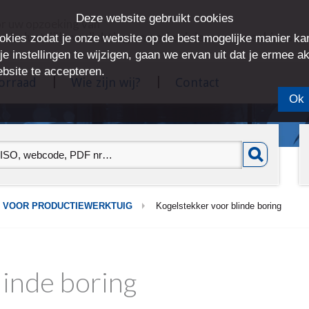
Deze website gebruikt cookies
or uw opzoeking van
 industriële verlichting en onderdelen voor machines
okies zodat je onze website op de best mogelijke manier kan
e instellingen te wijzigen, gaan we ervan uit dat je ermee a
bsite te accepteren.
oorraad
Wie zijn wij?
Contact
Ok
 VOOR PRODUCTIEWERKTUIG
Kogelstekker voor blinde boring
linde boring