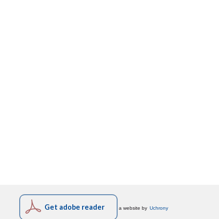
Get adobe reader
a website by
Uchrony