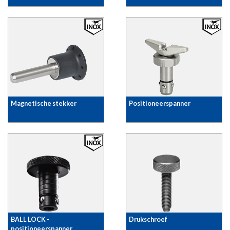
Magnetische stekker
Positioneerspanner
BALL LOCK -
Drukschroef
positioneerspanner