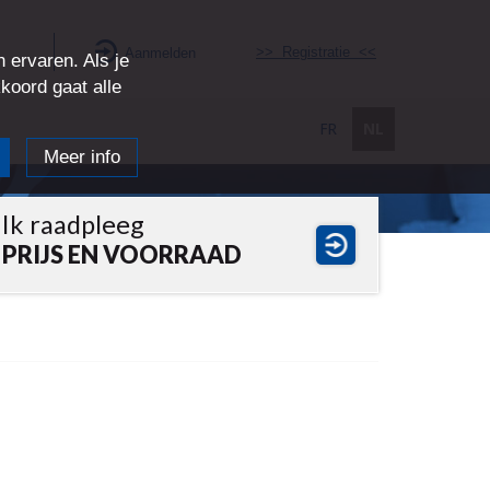
>> Registratie <<
Aanmelden
 ervaren. Als je
kkoord gaat alle
FR
NL
Meer info
Ik raadpleeg
PRIJS EN VOORRAAD