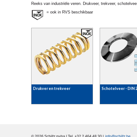
Reeks van industriële veren. Drukveer, trekveer, schotel
= ook in RVS beschikbaar
Drukver en trekveer
Schotelveer - DIN 
© 2026 Schiltz nv/sa | Tel. +32.2.464.48.30 |
info@schiltz.be