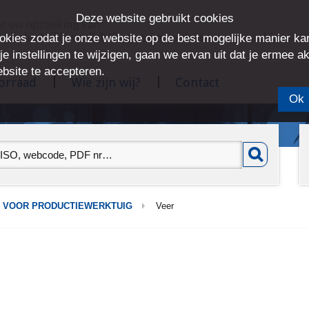
Deze website gebruikt cookies
or uw opzoeking van
 industriële verlichting en onderdelen voor machines
okies zodat je onze website op de best mogelijke manier kan
e instellingen te wijzigen, gaan we ervan uit dat je ermee a
bsite te accepteren.
oorraad
Wie zijn wij?
Contact
Ok
 VOOR PRODUCTIEWERKTUIG
Veer