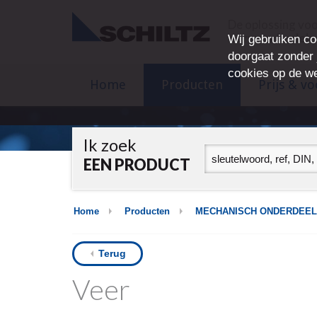
De oplossing vo
normonderdelen,
Wij gebruiken co
doorgaat zonder j
cookies op de we
Home
Producten
Prijs & v
Ik zoek
EEN PRODUCT
Home
Producten
MECHANISCH ONDERDEEL
Terug
Veer